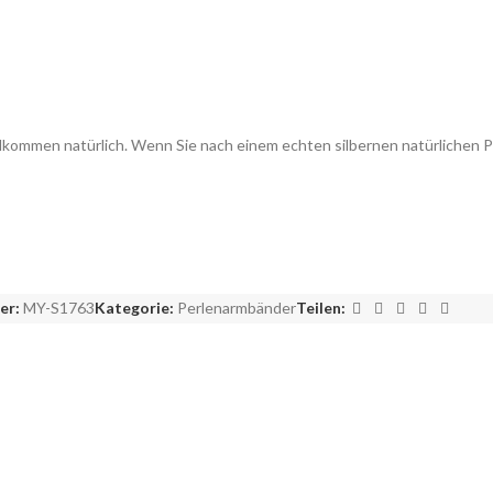
lkommen natürlich. Wenn Sie nach einem echten silbernen natürlichen 
er:
MY-S1763
Kategorie:
Perlenarmbänder
Teilen: