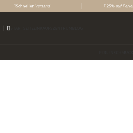
Schneller
Versand
25%
auf Perl
STARTSEITE
EINKAUFSZENTRUM
BLOG
PERLENSCHMUCK