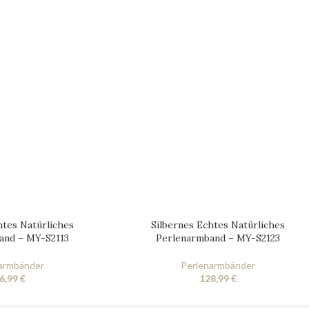
htes Natürliches
Silbernes Echtes Natürliches
and – MY-S2113
Perlenarmband – MY-S2123
armbänder
Perlenarmbänder
6,99
€
128,99
€