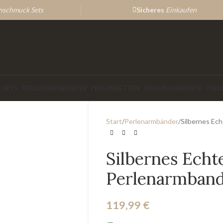
enschmuck Sets
Sicheres
Einkaufen
 SETS
PERLENARMBÄNDER
PERLENKETTEN
PERLENOHRRINGE
PERL
Start
Perlenarmbänder
Silbernes Ec
Silbernes Echt
Perlenarmband
119,99
€