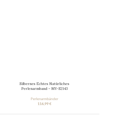
Silbernes Echtes Natürliches
Silbernes
Perlenarmband – MY-S2143
Perlena
Perlenarmbänder
Per
116,99
€