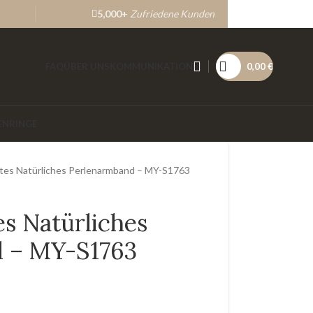
5,000+
Zufriedene Kunden
FAQ
ÜBER UNS
KOMMUNIKATION
0,00
€
ENRINGE
htes Natürliches Perlenarmband – MY-S1763
es Natürliches
 – MY-S1763